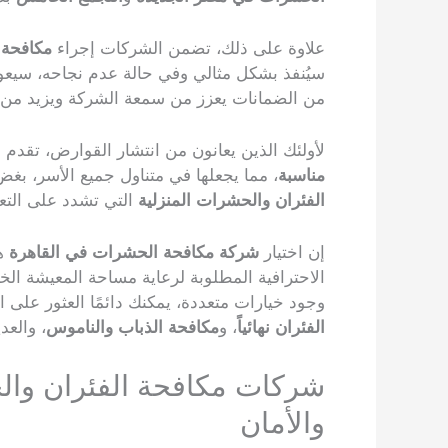
علاوة على ذلك، تضمن الشركات إجراء
مكافحة 
سيُنفذ بشكل مثالي وفي حالة عدم نجاحه، سيعو
من الضمانات يعزز من سمعة الشركة ويزيد من ول
لأولئك الذين يعانون من انتشار القوارض، تقدم
مناسبة
، مما يجعلها في متناول جميع الأسر، بغ
الفئران والحشرات المنزلية
التي تشدد على التعق
إن اختيار
شركة مكافحة الحشرات في القاهرة
هو
الاحترافية المطلوبة لرعاية مساحة المعيشة ال
وجود خيارات متعددة، يمكنك دائمًا العثور على 
الفئران نهائياً
، و
مكافحة الذباب والناموس
، والعد
شركات مكافحة الفئران والح
والأمان