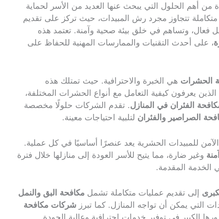
من أهم الحلول التي يبحث عنها العديد من الأسر لحماية
متكاملة تتجاوز مجرد رش المبيدات، حيث تركز على تقديم
عال، وتساهم في خلق بيئة صحية وآمنة. تعتمد هذه
ة
، على أحدث التقنيات والممارسات المهنية للحفاظ على
 الحشرات
هي الخبرة والاحترافية. حيث تمتلك هذه
لذين يعرفون كيفية التعامل مع أنواع الحشرات المختلفة،
كافحة الفئران في المنازل
. تقدم الشركات حلولًا مخصصة
حة الصراصير والفئران
لتلبية احتياجات معينة.
الآمن للمبيدات الحشرية يعد عنصرًا أساسيًا في كل عملية.
منة
وغير ضارة، مما يتيح للأسر العودة إلى منازلها خلال فترة
ي الخدمة المقدمة.
كبرى
إلى تقديم عمليات متكاملة تشمل
مكافحة البق والنمل
ات التي يمكن أن تواجه المنازل. كما تبرز
شركات مكافحة
رها الكبير في توفير خدمات احترافية وعالية الجودة.