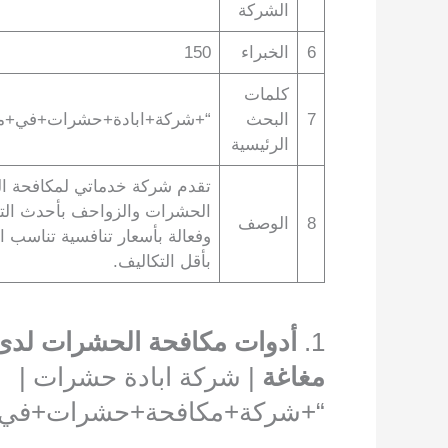
الشركة
6
الخبراء
150
كلمات
7
البحث
“+شركة+ابادة+حشرات+في+مغ
الرئيسية
تقدم شركة خدماتي لمكافحة الح
الحشرات والزواحف بأحدث التق
8
الوصف
وفعالة بأسعار تنافسية تناسب 
بأقل التكاليف.
1.
أدوات مكافحة الحشرات لد
مغاغة
| شركة ابادة حشرات |
“+شركة+مكافحة+حشرات+في+