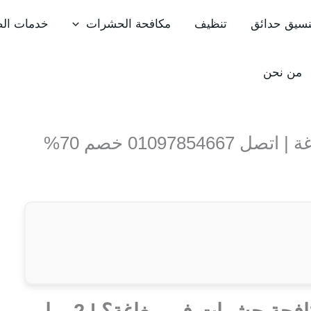
نسيق حدائق
تنظيف
مكافحة الحشرات
خدمات الص
من نحن
01097 خصم 70%