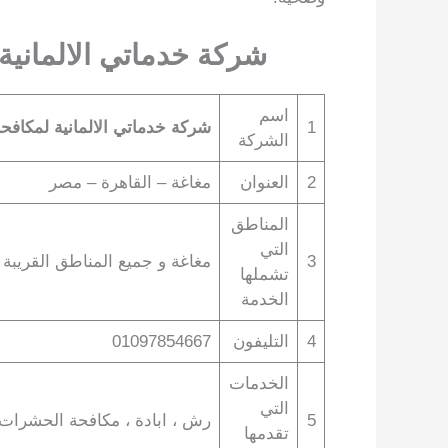
شركة خدماتي الالماني
اسم
1
شركة خدماتي الالمانية لمكاف
الشركة
2
العنوان
مغاغة – القاهرة – مصر
المناطق
التي
3
مغاغة و جميع المناطق القريبة 
تشملها
الخدمة
4
التليفون
01097854667
الخدمات
التي
5
رش ، ابادة ، مكافحة الحشرات و 
تقدمها