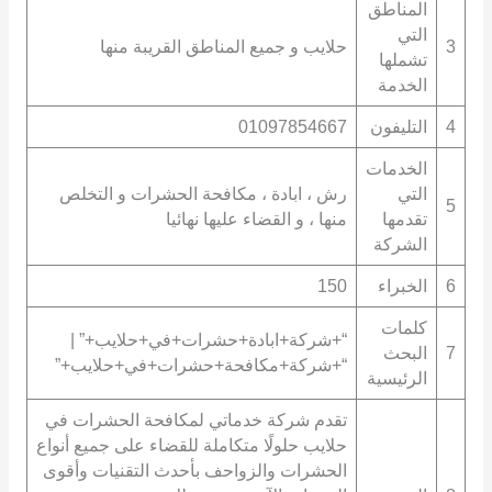
المناطق
التي
3
حلايب و جميع المناطق القريبة منها
تشملها
الخدمة
4
التليفون
01097854667
الخدمات
التي
رش ، ابادة ، مكافحة الحشرات و التخلص
5
تقدمها
منها ، و القضاء عليها نهائيا
الشركة
6
الخبراء
150
كلمات
“+شركة+ابادة+حشرات+في+حلايب+” |
7
البحث
“+شركة+مكافحة+حشرات+في+حلايب+”
الرئيسية
تقدم شركة خدماتي لمكافحة الحشرات في
حلايب حلولًا متكاملة للقضاء على جميع أنواع
الحشرات والزواحف بأحدث التقنيات وأقوى