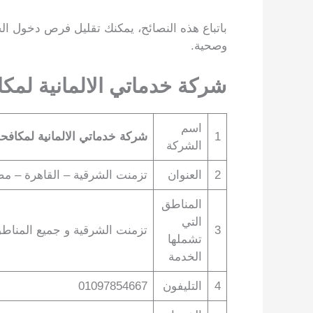
باتباع هذه النصائح، يمكنك تقليل فرص دخول ا
وصحية.
شركة خدماتي الالمانية لم
اسم
1
شركة خدماتي الالمانية لمكاف
الشركة
2
العنوان
تزمنت الشرقية – القاهرة – م
المناطق
التي
3
تزمنت الشرقية و جميع المناطق 
تشملها
الخدمة
4
التليفون
01097854667