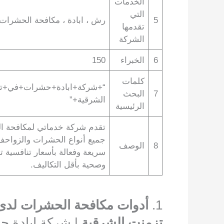
الخدمات
التي
5
رش ، ابادة ، مكافحة الحشرات و 
تقدمها
الشركة
6
الخبراء
150
كلمات
“+شركة+ابادة+حشرات+في+تز
7
البحث
الشرقية+”
الرئيسية
تقدم شركة خدماتي لمكافحة ال
جميع أنواع الحشرات والزواحف 
8
الوصف
سريعة وفعالة بأسعار تنافسية 
وصحية بأقل التكاليف.
1.
أدوات مكافحة الحشرات لد
تزمنت الشرقية
| شركة ابادة ح