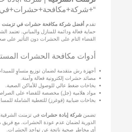
“+شركة+مكافحة+حشرات+في+ت
تقدم
أفضل شركة مكافحة حشرات في تزمنت ا
حماية فعالة ودائمة للمنازل والمباني. تعتمد 
القضاء التام على الحشرات دون التأثير على صحة
أدوات مكافحة الحشرات المست
أجهزة رش متقدمة لضمان توزيع متساوٍ للمبيدا
مصائد حشرات إلكترونية فعالة وآمنة.
بخاخات ضغط عالي للوصول للأماكن الصعبة.
مواد هلامية (جل) مخصصة للقضاء على الصراصي
بخاخات ضبابية (فوغرز) للتغطية الشاملة للمساح
تضمن
شركة إبادة حشرات
في تزمنت الشرقية ت
الدورية لضمان عدم عودة الحشرات. مع فريق 
أي مخاطر صحية ناتجة عن تواجد الحشرات.