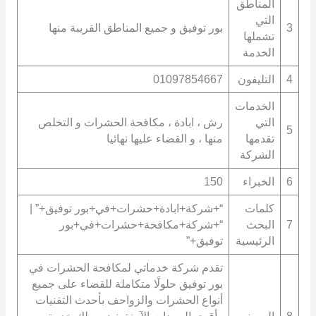
المناطق
التي
3
بور توفيق و جميع المناطق القريبة منها
تشملها
الخدمة
4
التليفون
01097854667
الخدمات
التي
رش ، ابادة ، مكافحة الحشرات و التخلص
5
تقدمها
منها ، و القضاء عليها نهائيا
الشركة
6
الخبراء
150
كلمات
“+شركة+ابادة+حشرات+في+بور توفيق+” |
7
البحث
“+شركة+مكافحة+حشرات+في+بور
الرئيسية
توفيق+”
تقدم شركة خدماتي لمكافحة الحشرات في
بور توفيق حلولًا متكاملة للقضاء على جميع
أنواع الحشرات والزواحف بأحدث التقنيات