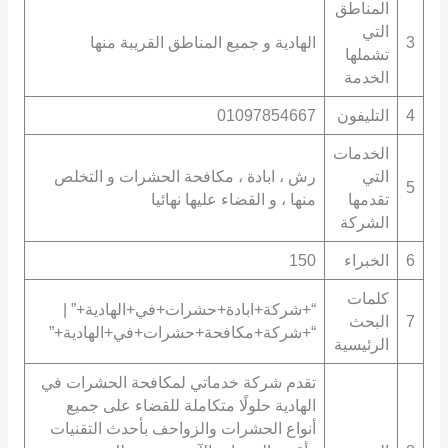
المناطق
التي
3
الهادية و جميع المناطق القريبة منها
تشملها
الخدمة
4
التليفون
01097854667
الخدمات
التي
رش ، ابادة ، مكافحة الحشرات و التخلص
5
تقدمها
منها ، و القضاء عليها نهائيا
الشركة
6
الخبراء
150
كلمات
“+شركة+ابادة+حشرات+في+الهادية+” |
7
البحث
“+شركة+مكافحة+حشرات+في+الهادية+”
الرئيسية
تقدم شركة خدماتي لمكافحة الحشرات في
الهادية حلولًا متكاملة للقضاء على جميع
أنواع الحشرات والزواحف بأحدث التقنيات