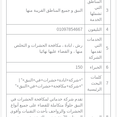
المناطق
التي
3
النبق و جميع المناطق القريبة منها
تشملها
الخدمة
4
التليفون
01097854667
الخدمات
التي
رش ، ابادة ، مكافحة الحشرات و التخلص
5
تقدمها
منها ، و القضاء عليها نهائيا
الشركة
6
الخبراء
150
كلمات
“+شركة+ابادة+حشرات+في+النبق+” |
7
البحث
“+شركة+مكافحة+حشرات+في+النبق+”
الرئيسية
تقدم شركة خدماتي لمكافحة الحشرات في
النبق حلولًا متكاملة للقضاء على جميع أنواع
الحشرات والزواحف بأحدث التقنيات وأقوى