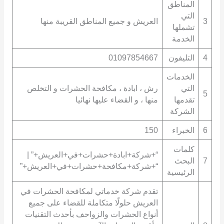
المناطق
التي
3
العريش و جميع المناطق القريبة منها
تشملها
الخدمة
4
التليفون
01097854667
الخدمات
التي
رش ، ابادة ، مكافحة الحشرات و التخلص
5
تقدمها
منها ، و القضاء عليها نهائيا
الشركة
6
الخبراء
150
كلمات
“+شركة+ابادة+حشرات+في+العريش+” |
7
البحث
“+شركة+مكافحة+حشرات+في+العريش+”
الرئيسية
تقدم شركة خدماتي لمكافحة الحشرات في
العريش حلولًا متكاملة للقضاء على جميع
أنواع الحشرات والزواحف بأحدث التقنيات