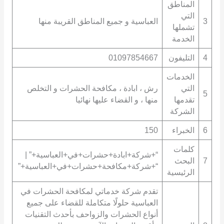
المناطق
التي
3
العباسية و جميع المناطق القريبة منها
تشملها
الخدمة
4
التليفون
01097854667
الخدمات
التي
رش ، ابادة ، مكافحة الحشرات و التخلص
5
تقدمها
منها ، و القضاء عليها نهائيا
الشركة
6
الخبراء
150
كلمات
“+شركة+ابادة+حشرات+في+العباسية+” |
7
البحث
“+شركة+مكافحة+حشرات+في+العباسية+”
الرئيسية
تقدم شركة خدماتي لمكافحة الحشرات في
العباسية حلولًا متكاملة للقضاء على جميع
أنواع الحشرات والزواحف بأحدث التقنيات