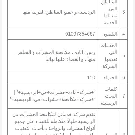
المناطق
التي
3
الرديسية و جميع المناطق القريبة منها
تشملها
الخدمة
4
التليفون
01097854667
الخدمات
التي
رش ، ابادة ، مكافحة الحشرات و التخلص
5
تقدمها
منها ، و القضاء عليها نهائيا
الشركة
6
الخبراء
150
كلمات
“+شركة+ابادة+حشرات+في+الرديسية+” |
7
البحث
“+شركة+مكافحة+حشرات+في+الرديسية+”
الرئيسية
تقدم شركة خدماتي لمكافحة الحشرات في
الرديسية حلولًا متكاملة للقضاء على جميع
أنواع الحشرات والزواحف بأحدث التقنيات