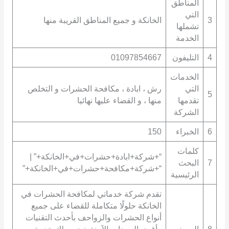
المناطق
التي
3
الخانكة و جميع المناطق القريبة منها
تشملها
الخدمة
4
التليفون
01097854667
الخدمات
التي
رش ، ابادة ، مكافحة الحشرات و التخلص
5
تقدمها
منها ، و القضاء عليها نهائيا
الشركة
6
الخبراء
150
كلمات
“+شركة+ابادة+حشرات+في+الخانكة+” |
7
البحث
“+شركة+مكافحة+حشرات+في+الخانكة+”
الرئيسية
تقدم شركة خدماتي لمكافحة الحشرات في
الخانكة حلولًا متكاملة للقضاء على جميع
أنواع الحشرات والزواحف بأحدث التقنيات