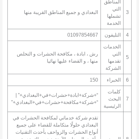
المناطق
التي
3
البغدادي و جميع المناطق القريبة منها
تشملها
الخدمة
4
التليفون
01097854667
الخدمات
التي
رش ، ابادة ، مكافحة الحشرات و التخلص
5
تقدمها
منها ، و القضاء عليها نهائيا
الشركة
6
الخبراء
150
كلمات
“+شركة+ابادة+حشرات+في+البغدادي+” |
7
البحث
“+شركة+مكافحة+حشرات+في+البغدادي+”
الرئيسية
تقدم شركة خدماتي لمكافحة الحشرات في
البغدادي حلولًا متكاملة للقضاء على جميع
أنواع الحشرات والزواحف بأحدث التقنيات