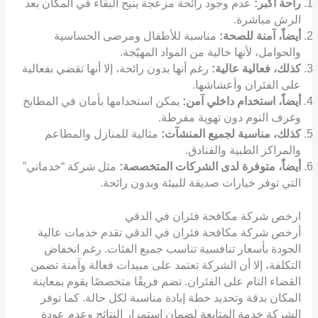
راحة أكبر:
عدم وجود رائحة مزعجة يتيح البقاء في المكان بعد
الرش مباشرة.
أيضاً، آمنة للصحة:
مناسبة للأطفال ومرضى الحساسية
والحوامل، لأنها خالية من المواد المهيّجة.
كذلك، فعالية عالية:
رغم أنها بدون رائحة، إلا أنها تقضي بفعالية
على الفئران وأعشاشها.
أيضاً، استخدام داخلي آمن:
يمكن استخدامها بأمان في المطابخ
وغرف النوم دون تهوية مفرطة.
كذلك، مناسبة لجميع المنشآت:
مثالية للمنازل والمطاعم
والمراكز الطبية والفنادق.
أيضاً، متوفرة لدى الشركات المتخصصة:
مثل شركة “خدماتي”
التي توفر خيارات صديقة للبيئة وبدون رائحة.
ارخص شركة مكافحة فئران في الدقي
أرخص شركة مكافحة فئران في الدقي تقدم خدمات عالية
الجودة بأسعار تنافسية تناسب جميع الفئات. رغم انخفاض
التكلفة، إلا أن الشركة تعتمد على مبيدات فعالة وآمنة تضمن
القضاء التام على الفئران. تضم فريقًا متخصصًا يقوم بمعاينة
المكان بدقة وتحديد خطة إبادة مناسبة لكل حالة. كما توفر
الشركة خدمة المتابعة لضمان استمرار النتائج وعدم عودة