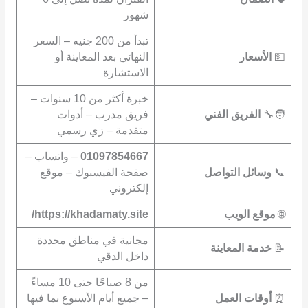
شهور
تبدأ من 200 جنيه – السعر
💵
الأسعار
النهائي بعد المعاينة أو
الاستشارة
خبرة أكثر من 10 سنوات –
🧑‍🔧
الفريق الفني
فريق مدرب – أدوات
متقدمة – زي رسمي
01097854667
– واتساب –
📞
وسائل التواصل
صفحة الفيسبوك – موقع
إلكتروني
🌐
موقع الويب
https://khadamaty.site/
مجانية في مناطق محددة
📝
خدمة المعاينة
داخل الدقي
من 8 صباحًا حتى 10 مساءً
⏰
أوقات العمل
– جميع أيام الأسبوع بما فيها