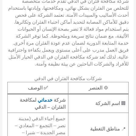
شركة مكافحة فئران في الدقي تقدم خدمات متخصصة
للتخلص من الفئران بشكل نهائي، ومكافحتها، وإبادتها باستخدام
أحدث الأساليب والمبيدات الآمنة. تعتمد الشركة على فحص
دقيق للأماكن المصابة لتحديد أماكن اختباء الفئران وتكاثرها.
يتم استخدام مواد فعالة لا تضر بصحة الإنسان أو الحيوانات
الأليفة، مع ضمان نتائج سريعة وملحوظة. كما توفر الشركة
خدمة المتابعة الدورية لضمان عدم عودة الفئران مرة أخرى.
فريق العمل مدرب على أعلى مستوى ويعمل بكفاءة واحترافية
عالية. لذلك تُعد شركة مكافحة الفئران في الدقي الخيار الأمثل
للأفراد والشركات الباحثين عن بيئة نظيفة وآمنة.
شركات مكافحة الفئران في الدقي
💠
العنصر
✅
الوصف
شركة
خدماتي
لمكافحة
🏢
اسم الشركة
الفئران – الدقي
جميع أحياء الدقي (مدينة
نصر – التجمع – المعادي –
📍
مناطق التغطية
مصر الجديدة – شبرا –