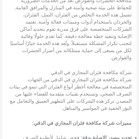
مكافحة الحشرات والقوارض تُعد من الخدمات الضرورية
للحفاظ على بيئة صحية وآمنة في المنازل والمرافق العامة.
تشمل هذه الخدمة التخلص من الفئران، النمل، الفئران،
والجرذان باستخدام أدوات ومبيدات فعالة وآمنة. تعتمد
الشركات المتخصصة على فرق مدربة تقوم بتحديد أماكن
الإصابة وتنفيذ خطة معالجة دقيقة. كما تقدم حلولًا وقائية
لتجنب تكرار المشكلة مستقبلاً. وتُعد هذه الخدمة خيارًا أساسيًا
لكل من يسعى إلى حماية ممتلكاته من أضرار الحشرات
والقوارض.
شركة مكافحة فئران المجاري في الدقي
شركة مكافحة فئران المجاري في الدقي من الجهات
المتخصصة في معالجة أخطر أنواع الفئران التي تنمو في بيئات
الصرف الصحي، وتستخدم تقنيات متقدمة للقضاء عليها من
المصدر. تركز هذه الشركات على التطهير العميق والتعامل مع
البؤر الخفية في المواسير والمناهل.
مميزات شركة مكافحة فئران المجاري في الدقي:
تحديد مصدر الإصابة بدقة:
فحص شامل لأنظمة الصرف