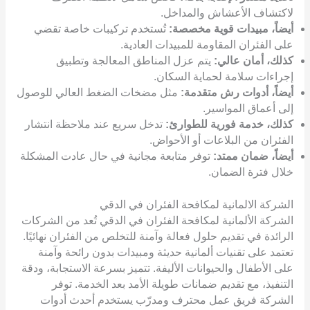
لاكتشاف الأعشاش والمداخل.
أيضاً، مبيدات قوية مخصصة:
تُستخدم تركيبات خاصة تقضي
على الفئران المقاومة للمبيدات العادية.
كذلك، أمان عالي:
يتم عزل المناطق المعالجة وتطبيق
إجراءات سلامة لحماية السكان.
أيضاً،
أدوات رش متقدمة:
مثل مضخات الضغط العالي للوصول
إلى أعماق المواسير.
كذلك، خدمة فورية للطوارئ:
تدخل سريع عند ملاحظة انتشار
الفئران من البلاعات أو الأحواض.
أيضاً، ضمان ممتد:
توفر متابعة مجانية في حال عادت المشكلة
خلال فترة الضمان.
الشركة الالمانية لمكافحة الفئران في الدقي
الشركة الألمانية لمكافحة الفئران في الدقي تُعد من الشركات
الرائدة في تقديم حلول فعالة وآمنة للتخلص من الفئران نهائيًا.
تعتمد على تقنيات ألمانية حديثة ومبيدات بدون رائحة وآمنة
على الأطفال والحيوانات الأليفة. تتميز بسرعة الاستجابة، ودقة
التنفيذ، مع تقديم ضمانات طويلة الأمد بعد الخدمة. توفر
الشركة فريق عمل محترف ومدرّب يستخدم أحدث أدوات