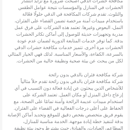
مكافحة حشرات الدقي أصبحت ضرورة مع تزايد انتشار
الحشرات في المنازل والمؤسسات نتيجة عوامل الطقس
والتلوث. تقدم شركات المكافحة في الدقي حلولًا فعّالة
باستخدام مبيدات آمنة مرخصة تضمن القضاء على الفئران،
النمل، البعوض وغيرها. تعتمد هذه الشركات على فرق عمل
مدربة وتجهيزات حديثة للوصول إلى أماكن تكاثر الحشرات
بدقة. كما توفر خدمات المتابعة الدورية لضمان عدم عودة
الحشرات مرة أخرى. تتميز خدمات مكافحة حشرات الدقي
بالسرعة، الكفاءة، والأسعار المناسبة. لذلك فهي الخيار المثالي
لكل من يبحث عن بيئة صحية ونظيفة خالية من الحشرات.
شركة مكافحة فئران بالدقي بدون رائحة
شركة مكافحة فئران بالدقي بدون رائحة تقدم حلاً مثالياً
للأشخاص الذين يبحثون عن إبادة فعالة دون التسبب في أي
إزعاج داخل المنزل أو مكان العمل. تعتمد الشركة على
استخدام مبيدات عديمة الرائحة وآمنة تمامًا على الصحة، مع
الحفاظ على أعلى درجات الفعالية في القضاء على الفئران.
يقوم فريق متخصص بفحص دقيق للموقع وتحديد أماكن الإصابة
بدقة لتنفيذ خطة إبادة موجهة. الخدمة مناسبة للمنازل،
المطاعم، العيادات، والفنادق حيث يشترط وجود بيئة نظيفة