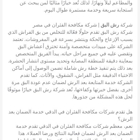
والمطاعم ليلاً ونهارًا. لذلك تُعد خيارًا مثاليًا لمن يبحث عن
استجابة سريعة وخدمة مستمرة طوال اليوم.
شركة
رش البق
| شركة مكافحة الفئران في مصر
شركة رش البق تقدم حلولًا فعّالة للتخلص من بق الفراش الذي
يسبب الإزعاج والحكة وينتشر بسرعة في المفروشات. تعتمد
الشركة على مبيدات متخصصة وآمنة تخترق أعشاش البق
وتقضي عليه في جميع مراحل حياته. يبدأ الفريق المتخصص
بمعاينة دقيقة للمنطقة المصابة وتحديد مستوى انتشار الحشرة.
بعد ذلك يتم تنفيذ خطة رش شاملة تضمن الوصول إلى أماكن
الاختباء الدقيقة مثل الفراش، الشقوق، والأثاث. كما تقدم
الشركة خدمة المتابعة بعد الرش لضمان عدم عودة البق مرة
أخرى. بفضل خبرتها وكفاءتها، تُعد شركة رش البق خيارًا موثوقًا
لحل هذه المشكلة من جذورها.
هل تقدم شركات مكافحة الفئران في الدقي خدمة الضمان بعد
الرش؟
نعم، معظم شركات مكافحة الفئران في الدقي تقدم خدمة
الضمان بعد الرش لضمان فعالية النتائج ورضا العملاء. هذا