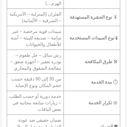
الهرم…)
الفئران (المنزلية – الأمريكية
🪳
نوع الحشرة المستهدفة
– الشرقية – الألمانية)
مبيدات قوية مرخصة – غير
🧪
نوع المبيدات المستخدمة
سامة – صديقة للبيئة – آمنة
للأطفال والحيوانات
رش سائل – جل طعوم –
🛠️
طرق المكافحة
بودرة تعفير – أجهزة صعق –
معالجة الشقوق والمجاري
من 30 إلى 90 دقيقة حسب
⏱️
مدة الخدمة
حجم المكان ونوع الإصابة
خدمة دورية أو حسب الطلب
📅
تكرار الخدمة
– زيارات متابعة مجانية في
بعض الباقات
ضمان حقيقي ضد عودة
🛡️
الضمان
الفئران لمدة تصل إلى 6