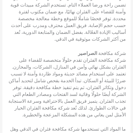
تضمن راحة ورضا العملاء التام. تستخدم الشركة مبيدات قوية
وآمنة للقضاء على الفئران نهائيًا، مع ضمان مكتوب لفترة
محددة. توفر فحصًا شاملًا للموقع وخطة معالجة مخصصة
حسب حجم الإصابة. فريق العمل محترف ومدرب على أحدث
أساليب الإبادة الفعّالة. بفضل الضمان والمتابعة الدورية، تُعد
من أكثر الشركات موثوقية في الدقي.
شركة مكافحة
الصراصير
شركة مكافحة الفئران تقدم حلولًا متخصصة للقضاء على
الفئران بشكل نهائي وآمن في المنازل، الشركات، والمخازن.
تعتمد على استخدام مصائد حديثة ومواد طاردة وآمنة لا تسبب
ضررًا للبيئة أو السكان. تبدأ الخدمة بفحص شامل لتحديد أماكن
دخول وتكاثر الفئران، ثم يتم تنفيذ خطة مكافحة دقيقة. توفر
الشركة أيضًا حلولًا وقائية لسد الفتحات ومصادر الطعام التي
تجذب الفئران. يتميز فريق العمل بالاحترافية وسرعة الاستجابة
في حالات الطوارئ. لذلك تُعد شركة مكافحة الفئران الخيار
الأمثل لمن يعاني من هذه المشكلة المزعجة والخطيرة.
ما المواد التي تستخدمها شركة مكافحة فئران في الدقي وهل