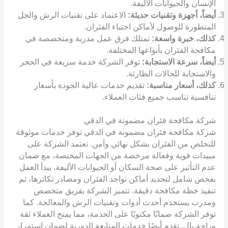
الإنسان والحيوانات الأليفة.
أيضاً، أجهزة وتقنيات حديثة:
الاعتماد على تقنيات الرش والجل
المتطورة للوصول لأماكن اختباء الفئران.
كذلك، خبرة واسعة:
تمتلك فرق عمل مدربة ومتخصصة في
مكافحة الفئران بأنواعها المختلفة.
أيضاً، سرعة الاستجابة:
توفر الشركة خدمة سريعة في الحجز
والاستجابة للحالات الطارئة.
كذلك، أسعار مناسبة:
تقديم خدمات عالية الجودة بأسعار
تنافسية تناسب جميع فئات العملاء.
شركة مكافحة فئران مضمونة في الدقي
شركة مكافحة فئران مضمونة في الدقي توفر خدمات موثوقة
للتخلص من الفئران بشكل نهائي وآمن. تعتمد الشركة على
مبيدات قوية وفعالة مرخصة من الجهات المختصة، مع ضمان
عدم التأثير على صحة السكان أو الحيوانات الأليفة. يبدأ العمل
بفحص شامل لتحديد أماكن تواجد الفئران ومصادر تكاثرها، ثم
تنفيذ خطة مكافحة دقيقة. تتميز الشركة بفريق متخصص
ومدرب يستخدم أحدث أدوات وتقنيات الرش والمعالجة. كما
توفر الشركة ضمانًا مكتوبًا على الخدمة، مما يمنح العملاء ثقة
وراحة بال. تقدم أيضًا خدمات المتابعة الدورية لضمان استمرار