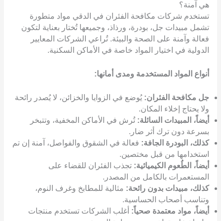
هي آمنة؟
تستخدم شركات مكافحة الفئران في الدقي مواد متطورة
تشمل مبيدات جل، بودرة، ورذاذ، وجميعها تُختار بعناية لتكون
فعالة وآمنة على الصحة والبيئة. تُراعي الشركات المعايير
الدولية في اختيار المواد خاصة في الأماكن السكنية.
أنواع المواد المستخدمة ومدى أمانها:
جل مكافحة الفئران:
يُوضع في الزوايا والخزائن، لا يُصدر رائحة
ولا يحتاج إخلاء المكان.
أيضاً، المبيدات السائلة:
تُرش في الأماكن المخفية، وتتبخر
بسرعة دون ترك أثر ضار.
كذلك، البودرة الجافة:
فعالة في الشقوق والفواصل، آمنة إن تم
استخدامها من قبل مختصين.
أيضاً، الطُعوم الكيميائية:
تجذب الفئران للقضاء على
المستعمرات بالكامل من المصدر.
كذلك، مبيدات بدون رائحة:
مثالية للمطابخ وغرف النوم،
وتناسب أصحاب الحساسية.
أيضاً، مواد معتمدة صحياً:
أغلب الشركات تستخدم منتجات