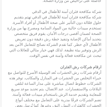
حاصلة على تراخيص من وزارة الصحة.
شركة مكافحة فئران آمنة للأطفال في الدقي
شركة مكافحة فئران آمنة للأطفال في الدقي تهتم بتقديم
حلول فعّالة دون التأثير على صحة الأطفال أو أفراد الأسرة.
تستخدم مبيدات خالية من المواد السامة ومصرح بها من وزارة
الصحة لضمان أقصى درجات الأمان. يقوم فريق متخصص
بتحديد أماكن الإصابة وتنفيذ خطة رش دقيقة دون تعريض
الأطفال لأي خطر. كما تقدم الشركة نصائح للتعامل الآمن بعد
الرش وتوفير بيئة نظيفة. لذلك فهي خيار مثالي للعائلات التي
تبحث عن مكافحة فعالة وآمنة في نفس الوقت.
ارقام شركات رش الفئران
أرقام شركات رش الحشرات تُعد الوسيلة الأسرع للتواصل مع
خبراء التخلص من الحشرات في المنازل والمكاتب. توفر هذه
الشركات خطوط اتصال مباشرة على مدار الساعة لتلقي
البلاغات والاستفسارات. عند الاتصال، يتم تحديد موعد سريع
للمعاينة وتقديم خدمة الرش باستخدام مبيدات فعالة وآمنة.
تضم الشركات فرقًا مدربة على التعامل مع مختلف أنواع
الحشرات كالفئران، النمل، البق، وغيرها. كما تُرسل بعض