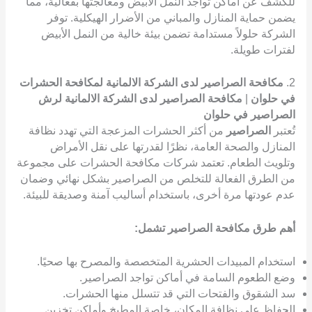
للكشف عن أماكن تواجد النمل الأبيض ومعالجتها بفعالية، مما
يضمن حماية المنازل والمباني من الأضرار الهيكلية. توفر
الشركة حلولاً مستدامة تضمن بيئة خالية من النمل الأبيض
لفترات طويلة.
2.
مكافحة الصراصير لدى الشركة الالمانية لمكافحة الحشرات
في حلوان
|
مكافحة الصراصير لدى الشركة الالمانية لرش
الصراصير في حلوان
تُعتبر
الصراصير
من أكثر الحشرات المزعجة التي تهدد نظافة
المنازل والصحة العامة، نظرًا لقدرتها على نقل الأمراض
وتلويث الطعام. تعتمد شركات مكافحة الحشرات على مجموعة
من الطرق الفعالة للتخلص من الصراصير بشكل نهائي وضمان
عدم عودتها مرة أخرى، باستخدام أساليب آمنة وصديقة للبيئة.
أهم طرق مكافحة الصراصير تشمل:
استخدام المبيدات الحشرية المتخصصة والمصرح بها صحيًا.
وضع الطعوم السامة في أماكن تواجد الصراصير.
سد الشقوق والفتحات التي قد تتسلل منها الحشرات.
الحفاظ على نظافة المكان، خاصة المطبخ وأماكن تخزين