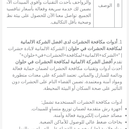
والزواحف بأحدث التقنيات وأقوى المبيدات الآمنة.
8
الوصف
نضمن لك خدمة سريعة وفعالة بأسعار تنافسية تن
الجميع. تواصل معنا الآن للحصول على بيئة نظيفة
وصحية بأقل التكاليف.
1.
أدوات مكافحة الحشرات لدى افضل الشركة الالمانية
لمكافحة الحشرات في حلوان
| الشركة الالمانية لابادة حشرات
| “+الشركة+الالمانية+لمكافحة+الحشرات+في+حلوان+”
تقدم
أفضل الشركة الالمانية لمكافحة الحشرات في حلوان
أحدث أدوات وتقنيات مكافحة الحشرات لضمان حماية فعالة
ودائمة للمنازل والمباني. تعتمد الشركة على معدات متطورة
ومواد آمنة ومعتمدة، تضمن القضاء التام على الحشرات دون
التأثير على صحة السكان أو البيئة المحيطة.
أدوات مكافحة الحشرات المستخدمة تشمل:
أجهزة رش متقدمة لضمان توزيع متساوٍ للمبيدات.
مصائد حشرات إلكترونية فعالة وآمنة.
بخاخات ضغط عالي للوصول للأماكن الصعبة.
مواد هلامية (جل) مخصصة للقضاء على الصراصير والنمل.