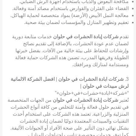
مكافحة البعوض والذباب باستخدام أجهزة الرش الضبابي.
القضاء على الفئران والقوارض باستخدام مصائد آمنة وفعالة.
معالجة النمل الأبيض (الأرضة) بمواد متخصصة لحماية الهياكل.
تعقيم وتطهير المنازل والمؤسسات لضمان بيئة صحية.
تقدم
شركات إبادة الحشرات في حلوان
خدمات متابعة دورية
لضمان عدم عودة الحشرات، بالإضافة إلى تقديم نصائح
وإرشادات للحفاظ على بيئة خالية من الآفات. بفضل خبرتها
الطويلة وفريقها المدرب، تضمن هذه الشركات حماية فعالة
ومستدامة لمنازلك ومرافقك.
3.
شركات ابادة الحشرات في حلوان
|
افضل الشركة الالمانية
لرش مبيدات في حلوان
|
“+شركة+ابادة+حشرات+في+حلوان+”
تُعتبر
شركات إبادة الحشرات في حلوان
من الجهات المتخصصة
في تقديم حلول فعالة وآمنة للتخلص من كافة أنواع الحشرات
المنزلية والزراعية. تعتمد هذه الشركات على استخدام أحدث
التقنيات والمبيدات المعتمدة دوليًا لضمان إبادة الحشرات
بشكل نهائي دون التأثير على صحة الأفراد أو الحيوانات الأليفة.
كما توفر خدمات مخصصة تناسب احتياجات المنازل،