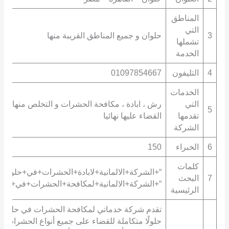
المناطق
التي
3
حلوان و جميع المناطق القريبة منها
تشملها
الخدمة
4
التليفون
01097854667
الخدمات
التي
رش ، ابادة ، مكافحة الحشرات و التخلص منها ، و
5
تقدمها
القضاء عليها نهائيا
الشركة
6
الخبراء
150
كلمات
“+الشركة+الالمانية+لابادة+الحشرات+في+حلوان+”
7
البحث
“+الشركة+الالمانية+لمكافحة+الحشرات+في+حلو
الرئيسية
تقدم شركة خدماتي لمكافحة الحشرات في حلوان
حلولًا متكاملة للقضاء على جميع أنواع الحشرات